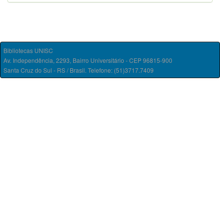
Bibliotecas UNISC
Av. Independência, 2293, Bairro Universitário - CEP 96815-900
Santa Cruz do Sul - RS / Brasil. Telefone: (51)3717.7409