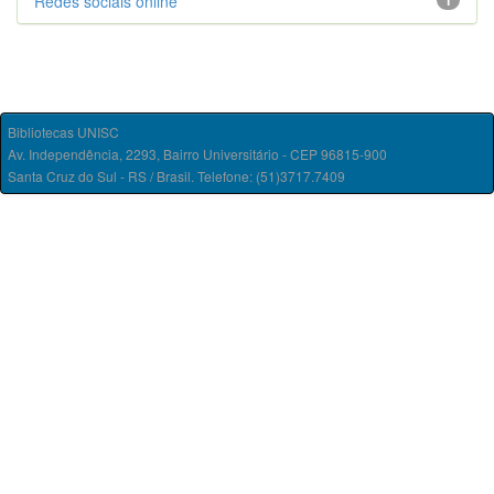
Redes sociais online
1
Bibliotecas UNISC
Av. Independência, 2293, Bairro Universitário - CEP 96815-900
Santa Cruz do Sul - RS / Brasil. Telefone: (51)3717.7409