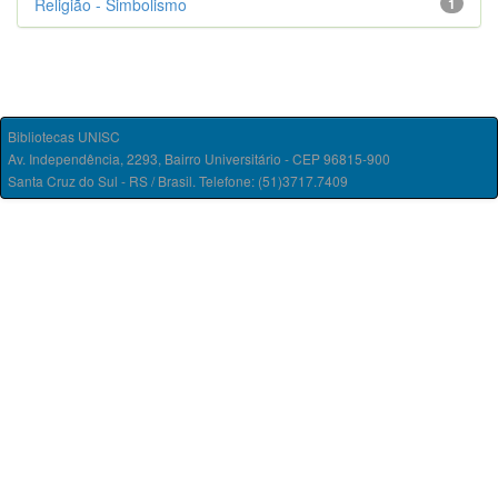
Religião - Simbolismo
1
Bibliotecas UNISC
Av. Independência, 2293, Bairro Universitário - CEP 96815-900
Santa Cruz do Sul - RS / Brasil. Telefone: (51)3717.7409