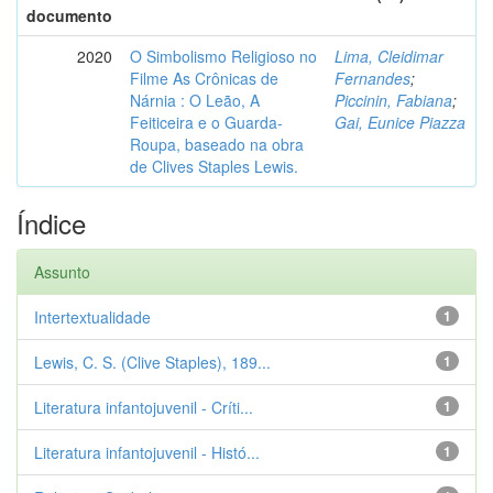
documento
2020
O Simbolismo Religioso no
Lima, Cleidimar
Filme As Crônicas de
Fernandes
;
Nárnia : O Leão, A
Piccinin, Fabiana
;
Feiticeira e o Guarda-
Gai, Eunice Piazza
Roupa, baseado na obra
de Clives Staples Lewis.
Índice
Assunto
Intertextualidade
1
Lewis, C. S. (Clive Staples), 189...
1
Literatura infantojuvenil - Críti...
1
Literatura infantojuvenil - Histó...
1