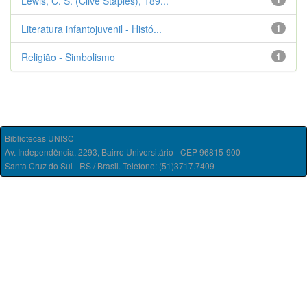
Lewis, C. S. (Clive Staples), 189...
1
Literatura infantojuvenil - Histó...
1
Religião - Simbolismo
1
Bibliotecas UNISC
Av. Independência, 2293, Bairro Universitário - CEP 96815-900
Santa Cruz do Sul - RS / Brasil. Telefone: (51)3717.7409