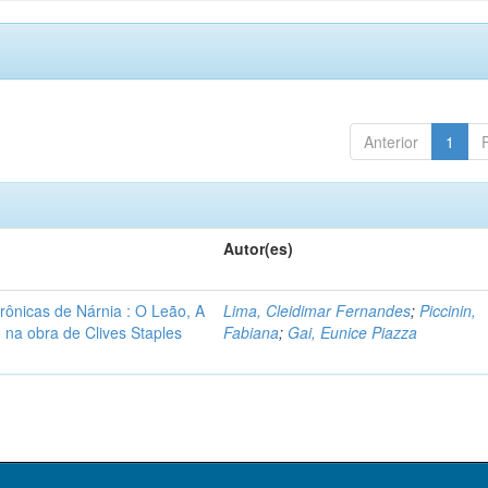
Anterior
1
Autor(es)
rônicas de Nárnia : O Leão, A
Lima, Cleidimar Fernandes
;
Piccinin,
 na obra de Clives Staples
Fabiana
;
Gai, Eunice Piazza