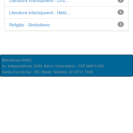
Literatura infantojuvenil - Críti...
1
Literatura infantojuvenil - Histó...
1
Religião - Simbolismo
1
Bibliotecas UNISC
Av. Independência, 2293, Bairro Universitário - CEP 96815-900
Santa Cruz do Sul - RS / Brasil. Telefone: (51)3717.7409