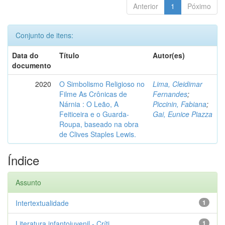
Anterior
1
Póximo
Conjunto de itens:
Data do
Título
Autor(es)
documento
2020
O Simbolismo Religioso no
Lima, Cleidimar
Filme As Crônicas de
Fernandes
;
Nárnia : O Leão, A
Piccinin, Fabiana
;
Feiticeira e o Guarda-
Gai, Eunice Piazza
Roupa, baseado na obra
de Clives Staples Lewis.
Índice
Assunto
Intertextualidade
1
Literatura infantojuvenil - Críti...
1