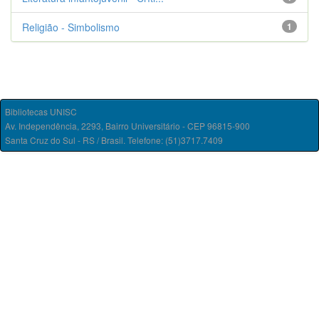
Religião - Simbolismo
1
Bibliotecas UNISC
Av. Independência, 2293, Bairro Universitário - CEP 96815-900
Santa Cruz do Sul - RS / Brasil. Telefone: (51)3717.7409