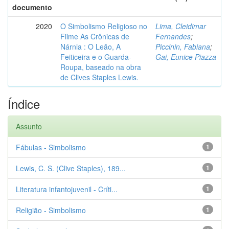
documento
2020
O Simbolismo Religioso no
Lima, Cleidimar
Filme As Crônicas de
Fernandes
;
Nárnia : O Leão, A
Piccinin, Fabiana
;
Feiticeira e o Guarda-
Gai, Eunice Piazza
Roupa, baseado na obra
de Clives Staples Lewis.
Índice
Assunto
Fábulas - Simbolismo
1
Lewis, C. S. (Clive Staples), 189...
1
Literatura infantojuvenil - Críti...
1
Religião - Simbolismo
1