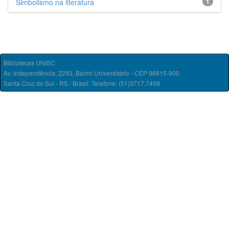
Simbolismo na literatura
1
Bibliotecas UNISC
Av. Independência, 2293, Bairro Universitário - CEP 96815-900
Santa Cruz do Sul - RS / Brasil. Telefone: (51)3717.7409