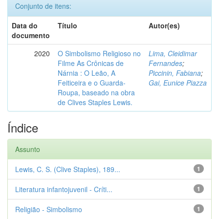
Conjunto de itens:
Data do
Título
Autor(es)
documento
2020
O Simbolismo Religioso no
Lima, Cleidimar
Filme As Crônicas de
Fernandes
;
Nárnia : O Leão, A
Piccinin, Fabiana
;
Feiticeira e o Guarda-
Gai, Eunice Piazza
Roupa, baseado na obra
de Clives Staples Lewis.
Índice
Assunto
Lewis, C. S. (Clive Staples), 189...
1
Literatura infantojuvenil - Críti...
1
Religião - Simbolismo
1