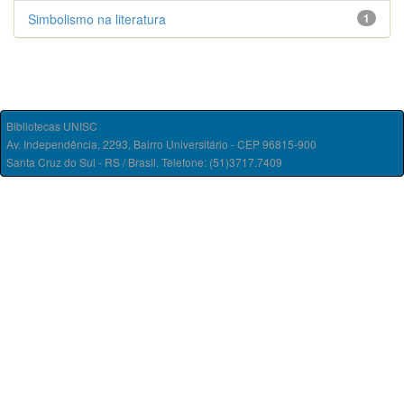
Simbolismo na literatura
1
Bibliotecas UNISC
Av. Independência, 2293, Bairro Universitário - CEP 96815-900
Santa Cruz do Sul - RS / Brasil. Telefone: (51)3717.7409