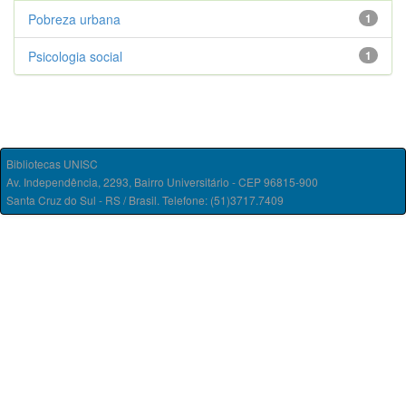
Pobreza urbana
1
Psicologia social
1
Bibliotecas UNISC
Av. Independência, 2293, Bairro Universitário - CEP 96815-900
Santa Cruz do Sul - RS / Brasil. Telefone: (51)3717.7409