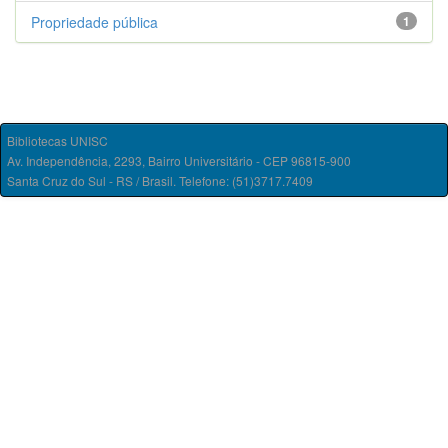
Propriedade pública
1
Bibliotecas UNISC
Av. Independência, 2293, Bairro Universitário - CEP 96815-900
Santa Cruz do Sul - RS / Brasil. Telefone: (51)3717.7409