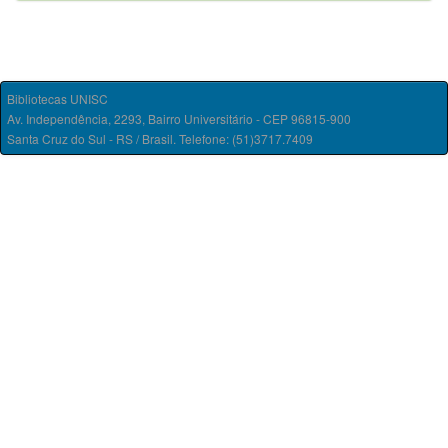
Bibliotecas UNISC
Av. Independência, 2293, Bairro Universitário - CEP 96815-900
Santa Cruz do Sul - RS / Brasil. Telefone: (51)3717.7409