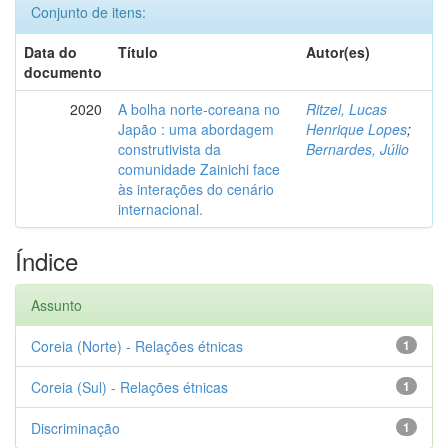
Conjunto de itens:
Data do
Título
Autor(es)
documento
2020
A bolha norte-coreana no
Ritzel, Lucas
Japão : uma abordagem
Henrique Lopes
;
construtivista da
Bernardes, Júlio
comunidade Zainichi face
às interações do cenário
internacional.
Índice
Assunto
Coreia (Norte) - Relações étnicas
1
Coreia (Sul) - Relações étnicas
1
Discriminação
1