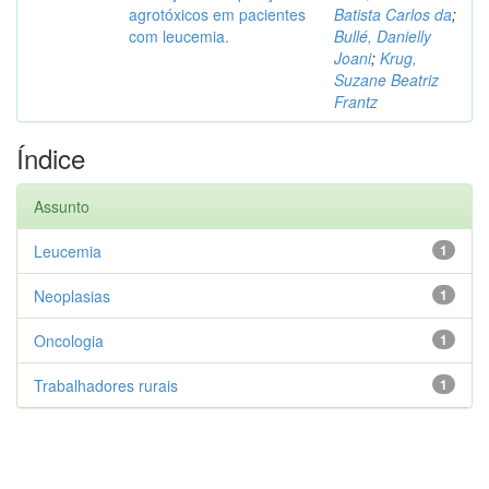
agrotóxicos em pacientes
Batista Carlos da
;
com leucemia.
Bullé, Danielly
Joani
;
Krug,
Suzane Beatriz
Frantz
Índice
Assunto
Leucemia
1
Neoplasias
1
Oncologia
1
Trabalhadores rurais
1