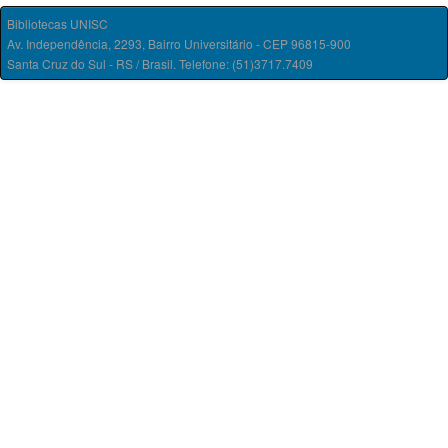
Bibliotecas UNISC
Av. Independência, 2293, Bairro Universitário - CEP 96815-900
Santa Cruz do Sul - RS / Brasil. Telefone: (51)3717.7409