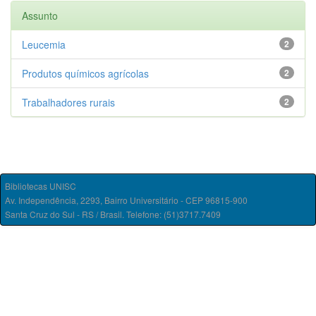
Assunto
Leucemia
2
Produtos químicos agrícolas
2
Trabalhadores rurais
2
Bibliotecas UNISC
Av. Independência, 2293, Bairro Universitário - CEP 96815-900
Santa Cruz do Sul - RS / Brasil. Telefone: (51)3717.7409