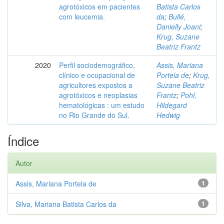
agrotóxicos em pacientes
Batista Carlos
com leucemia.
da
;
Bullé,
Danielly Joani
;
Krug, Suzane
Beatriz Frantz
2020
Perfil sociodemográfico,
Assis, Mariana
clínico e ocupacional de
Portela de
;
Krug,
agricultores expostos a
Suzane Beatriz
agrotóxicos e neoplasias
Frantz
;
Pohl,
hematológicas : um estudo
Hildegard
no Rio Grande do Sul.
Hedwig
Índice
Autor
Assis, Mariana Portela de
1
Silva, Mariana Batista Carlos da
1