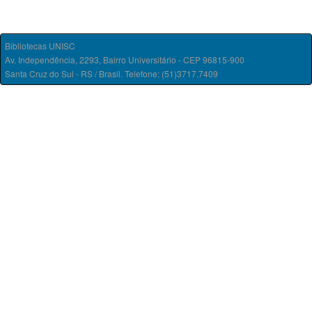
Bibliotecas UNISC
Av. Independência, 2293, Bairro Universitário - CEP 96815-900
Santa Cruz do Sul - RS / Brasil. Telefone: (51)3717.7409