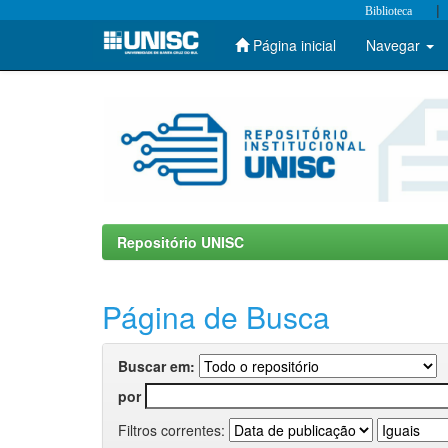
|
Biblioteca
Página inicial
Navegar
Skip
navigation
Repositório UNISC
Página de Busca
Buscar em:
por
Filtros correntes: