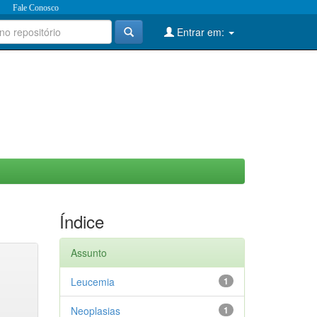
Fale Conosco
Entrar em:
Índice
Assunto
Leucemia
1
Neoplasias
1