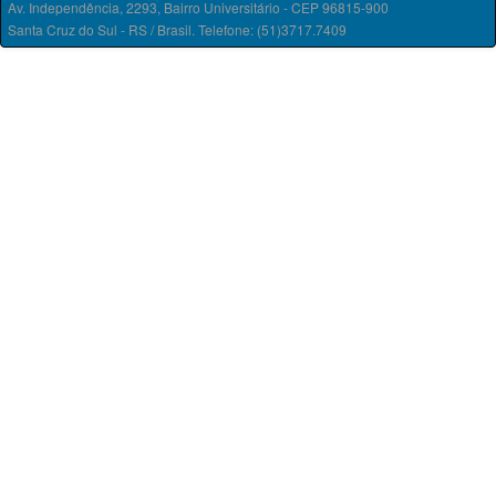
Av. Independência, 2293, Bairro Universitário - CEP 96815-900
Santa Cruz do Sul - RS / Brasil. Telefone: (51)3717.7409