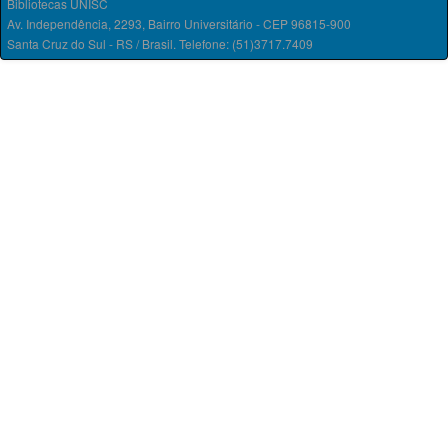
Bibliotecas UNISC
Av. Independência, 2293, Bairro Universitário - CEP 96815-900
Santa Cruz do Sul - RS / Brasil. Telefone: (51)3717.7409