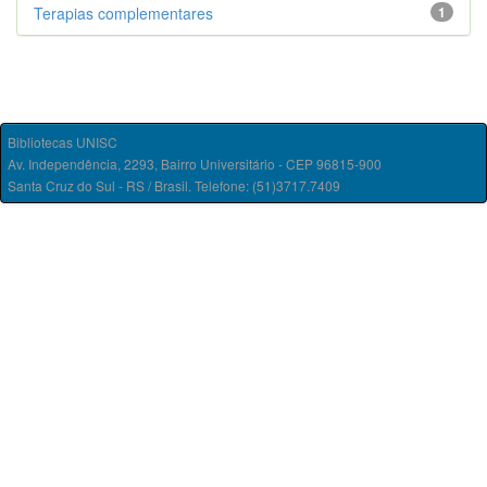
Terapias complementares
1
Bibliotecas UNISC
Av. Independência, 2293, Bairro Universitário - CEP 96815-900
Santa Cruz do Sul - RS / Brasil. Telefone: (51)3717.7409