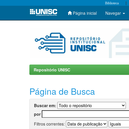
|
Biblioteca
Página inicial
Navegar
Skip
navigation
Repositório UNISC
Página de Busca
Buscar em:
por
Filtros correntes: