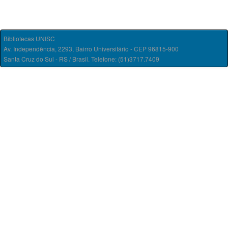
Bibliotecas UNISC
Av. Independência, 2293, Bairro Universitário - CEP 96815-900
Santa Cruz do Sul - RS / Brasil. Telefone: (51)3717.7409