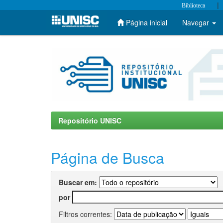
|
Biblioteca
Página inicial
Navegar
Skip
navigation
Repositório UNISC
Página de Busca
Buscar em:
por
Filtros correntes: