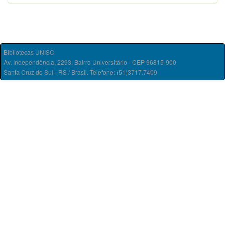
Bibliotecas UNISC
Av. Independência, 2293, Bairro Universitário - CEP 96815-900
Santa Cruz do Sul - RS / Brasil. Telefone: (51)3717.7409