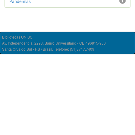
Pandemias
1
Bibliotecas UNISC
Av. Independência, 2293, Bairro Universitário - CEP 96815-900
Santa Cruz do Sul - RS / Brasil. Telefone: (51)3717.7409