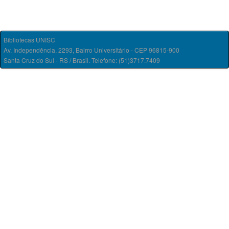
Bibliotecas UNISC
Av. Independência, 2293, Bairro Universitário - CEP 96815-900
Santa Cruz do Sul - RS / Brasil. Telefone: (51)3717.7409