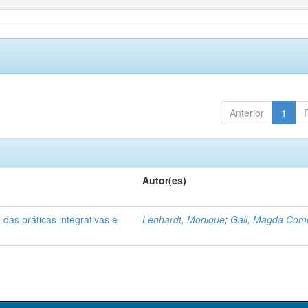
Anterior
1
Autor(es)
 das práticas integrativas e
Lenhardt, Monique
;
Gall, Magda Com