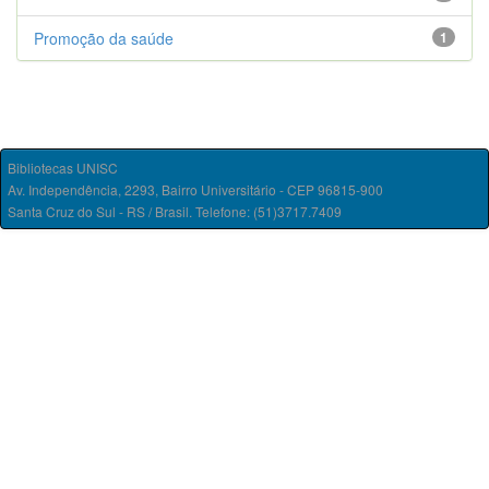
Promoção da saúde
1
Bibliotecas UNISC
Av. Independência, 2293, Bairro Universitário - CEP 96815-900
Santa Cruz do Sul - RS / Brasil. Telefone: (51)3717.7409