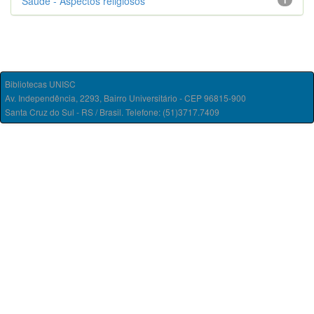
Saúde - Aspectos religiosos
1
Bibliotecas UNISC
Av. Independência, 2293, Bairro Universitário - CEP 96815-900
Santa Cruz do Sul - RS / Brasil. Telefone: (51)3717.7409