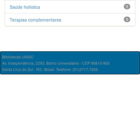
Saúde holística
1
Terapias complementares
1
Bibliotecas UNISC
Av. Independência, 2293, Bairro Universitário - CEP 96815-900
Santa Cruz do Sul - RS / Brasil. Telefone: (51)3717.7409