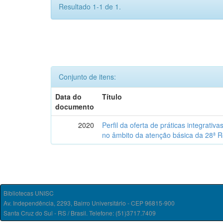
Resultado 1-1 de 1.
Conjunto de itens:
Data do
Título
documento
2020
Perfil da oferta de práticas integrat
no âmbito da atenção básica da 28ª 
Bibliotecas UNISC
Av. Independência, 2293, Bairro Universitário - CEP 96815-900
Santa Cruz do Sul - RS / Brasil. Telefone: (51)3717.7409