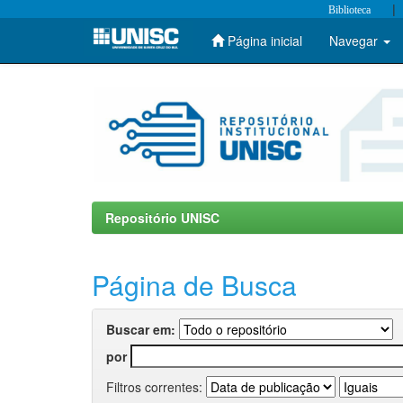
|
Biblioteca
Página inicial
Navegar
Skip
navigation
Repositório UNISC
Página de Busca
Buscar em:
por
Filtros correntes: