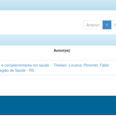
Anterior
1
Autor(es)
ivas e complementares em saúde
Theisen, Louana
;
Pimentel, Fábio
Região de Saúde - RS.