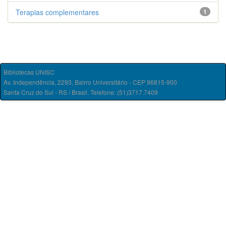
Terapias complementares
1
Bibliotecas UNISC
Av. Independência, 2293, Bairro Universitário - CEP 96815-900
Santa Cruz do Sul - RS / Brasil. Telefone: (51)3717.7409