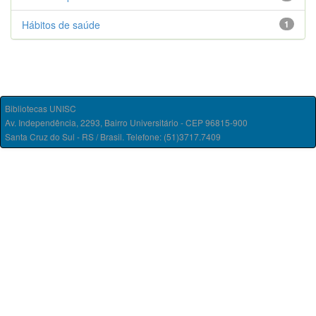
Hábitos de saúde
1
Bibliotecas UNISC
Av. Independência, 2293, Bairro Universitário - CEP 96815-900
Santa Cruz do Sul - RS / Brasil. Telefone: (51)3717.7409