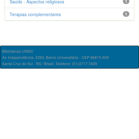
Saúde - Aspectos religiosos
1
Terapias complementares
1
Bibliotecas UNISC
Av. Independência, 2293, Bairro Universitário - CEP 96815-900
Santa Cruz do Sul - RS / Brasil. Telefone: (51)3717.7409