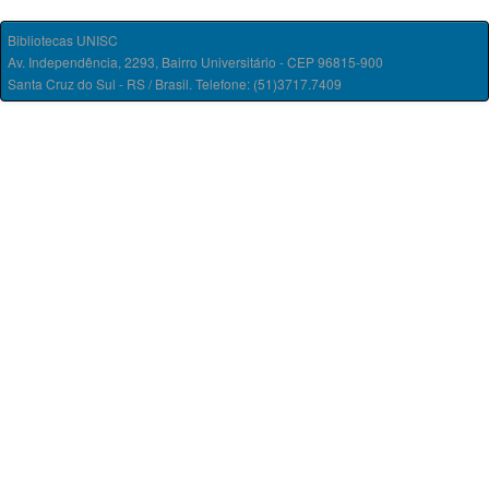
Bibliotecas UNISC
Av. Independência, 2293, Bairro Universitário - CEP 96815-900
Santa Cruz do Sul - RS / Brasil. Telefone: (51)3717.7409