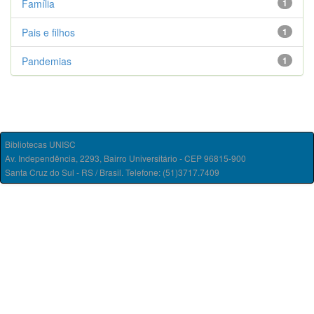
Família
1
Pais e filhos
1
Pandemias
1
Bibliotecas UNISC
Av. Independência, 2293, Bairro Universitário - CEP 96815-900
Santa Cruz do Sul - RS / Brasil. Telefone: (51)3717.7409