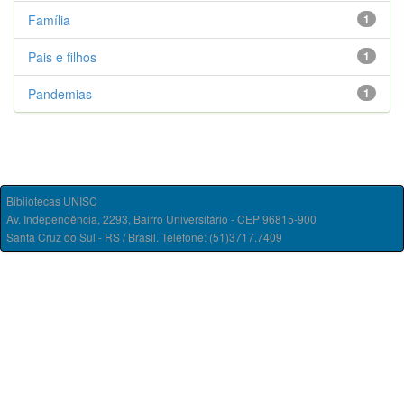
Família
1
Pais e filhos
1
Pandemias
1
Bibliotecas UNISC
Av. Independência, 2293, Bairro Universitário - CEP 96815-900
Santa Cruz do Sul - RS / Brasil. Telefone: (51)3717.7409