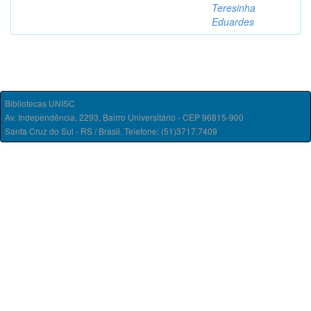
Teresinha
Eduardes
Bibliotecas UNISC
Av. Independência, 2293, Bairro Universitário - CEP 96815-900
Santa Cruz do Sul - RS / Brasil. Telefone: (51)3717.7409