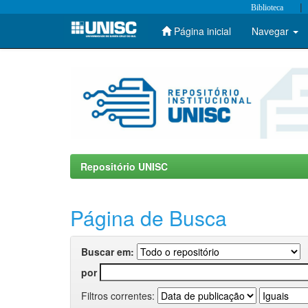
|
Biblioteca
Página inicial
Navegar
Skip
navigation
Repositório UNISC
Página de Busca
Buscar em:
por
Filtros correntes: