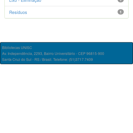
Lixo - Eliminação
Resíduos
1
Bibliotecas UNISC
Av. Independência, 2293, Bairro Universitário - CEP 96815-900
Santa Cruz do Sul - RS / Brasil. Telefone: (51)3717.7409