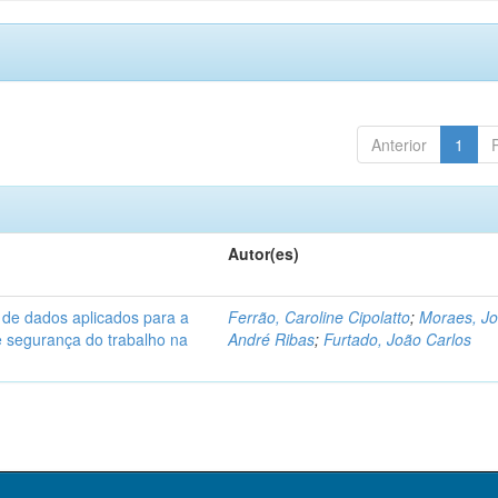
Anterior
1
Autor(es)
 de dados aplicados para a
Ferrão, Caroline Cipolatto
;
Moraes, J
e segurança do trabalho na
André Ribas
;
Furtado, João Carlos