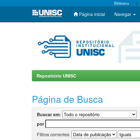
|
Biblioteca
Página inicial
Navegar
Skip
navigation
Repositório UNISC
Página de Busca
Buscar em:
por
Filtros correntes: