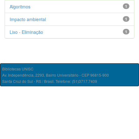
Algoritmos
1
Impacto ambiental
1
Lixo - Eliminação
1
Bibliotecas UNISC
Av. Independência, 2293, Bairro Universitário - CEP 96815-900
Santa Cruz do Sul - RS / Brasil. Telefone: (51)3717.7409