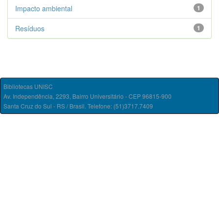
Impacto ambiental
1
Resíduos
1
Bibliotecas UNISC
Av. Independência, 2293, Bairro Universitário - CEP 96815-900
Santa Cruz do Sul - RS / Brasil. Telefone: (51)3717.7409