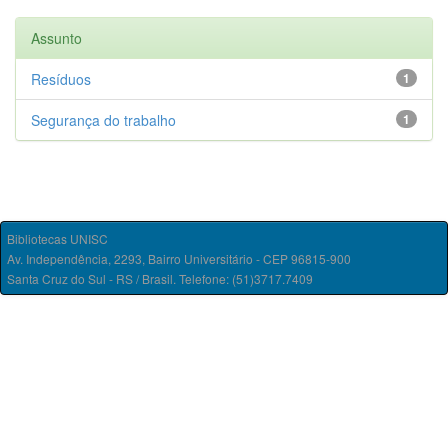
Assunto
Resíduos
1
Segurança do trabalho
1
Bibliotecas UNISC
Av. Independência, 2293, Bairro Universitário - CEP 96815-900
Santa Cruz do Sul - RS / Brasil. Telefone: (51)3717.7409