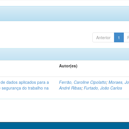
Anterior
1
Autor(es)
 de dados aplicados para a
Ferrão, Caroline Cipolatto
;
Moraes, J
e segurança do trabalho na
André Ribas
;
Furtado, João Carlos