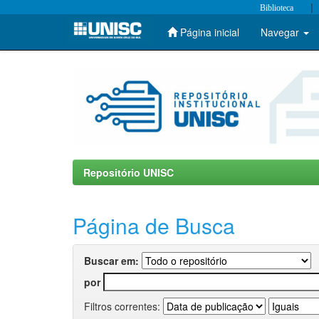
|
Biblioteca
Página inicial
Navegar
Skip
navigation
Repositório UNISC
Página de Busca
Buscar em:
por
Filtros correntes: