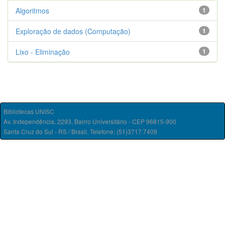
Algoritmos
1
Exploração de dados (Computação)
1
Lixo - Eliminação
1
Bibliotecas UNISC
Av. Independência, 2293, Bairro Universitário - CEP 96815-900
Santa Cruz do Sul - RS / Brasil. Telefone: (51)3717.7409