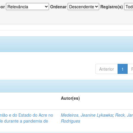
por
Ordenar
Registro(s)
Anterior
1
Autor(es)
nião e do Estado do Acre no
Medeiros, Jeanine Lykawka
;
Reck, Jan
úde durante a pandemia de
Rodrigues