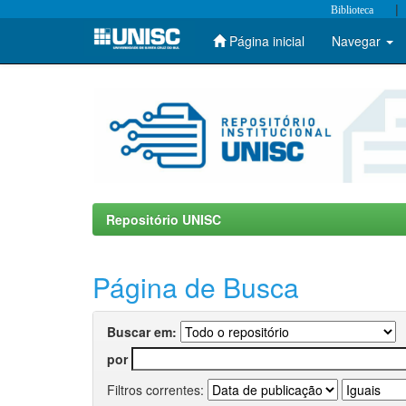
|
Biblioteca
Página inicial
Navegar
Skip
navigation
Repositório UNISC
Página de Busca
Buscar em:
por
Filtros correntes: