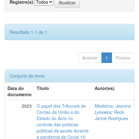
Registro(s)
Resultado 1-1 de 1.
Anterior
1
Póximo
Conjunto de itens:
Data do
Título
Autor(es)
documento
2023
O papel dos Tribunais de
Medeiros, Jeanine
Contas da União e do
Lykawka
;
Reck,
Estado do Acre no
Janriê Rodrigues
controle das políticas
públicas de saúde durante
a pandemia de Covid-19.