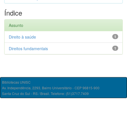
Índice
Assunto
Direito à saúde
1
Direitos fundamentais
1
Bibliotecas UNISC
Av. Independência, 2293, Bairro Universitário - CEP 96815-900
Santa Cruz do Sul - RS / Brasil. Telefone: (51)3717.7409