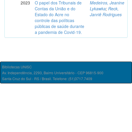
2023
O papel dos Tribunais de
Medeiros, Jeanine
Contas da União e do
Lykawka
;
Reck,
Estado do Acre no
Janriê Rodrigues
controle das políticas
públicas de saúde durante
a pandemia de Covid-19.
Bibliotecas UNISC
Av. Independência, 2293, Bairro Universitário - CEP 96815-900
Santa Cruz do Sul - RS / Brasil. Telefone: (51)3717.7409