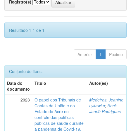
Registro(s)
Resultado 1-1 de 1.
Anterior
1
Póximo
Conjunto de itens:
Data do
Título
Autor(es)
documento
2023
O papel dos Tribunais de
Medeiros, Jeanine
Contas da União e do
Lykawka
;
Reck,
Estado do Acre no
Janriê Rodrigues
controle das políticas
públicas de saúde durante
a pandemia de Covid-19.