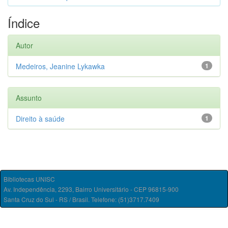
Índice
Autor
Medeiros, Jeanine Lykawka
1
Assunto
Direito à saúde
1
Bibliotecas UNISC
Av. Independência, 2293, Bairro Universitário - CEP 96815-900
Santa Cruz do Sul - RS / Brasil. Telefone: (51)3717.7409