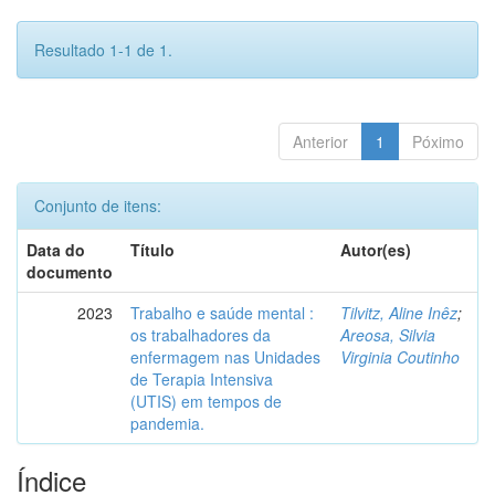
Resultado 1-1 de 1.
Anterior
1
Póximo
Conjunto de itens:
Data do
Título
Autor(es)
documento
2023
Trabalho e saúde mental :
Tilvitz, Aline Inêz
;
os trabalhadores da
Areosa, Silvia
enfermagem nas Unidades
Virginia Coutinho
de Terapia Intensiva
(UTIS) em tempos de
pandemia.
Índice