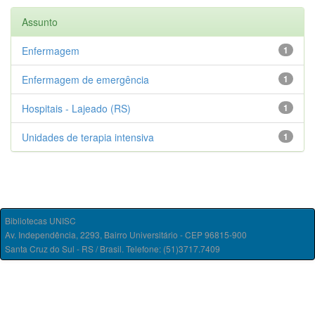
Assunto
Enfermagem
1
Enfermagem de emergência
1
Hospitais - Lajeado (RS)
1
Unidades de terapia intensiva
1
Bibliotecas UNISC
Av. Independência, 2293, Bairro Universitário - CEP 96815-900
Santa Cruz do Sul - RS / Brasil. Telefone: (51)3717.7409